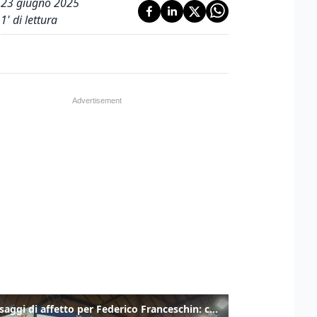
23 giugno 2025
1
' di lettura
I messaggi di affetto per Federico Franceschin: così il mondo del basket gli è stato accanto fino all’ultimo