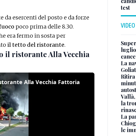
candid
test
 da esercenti del posto e da forze
VIDEO
fuoco
poco prima delle 8.30.
e era fermo in sosta per
Superj
nto
il tetto del ristorante
.
luglio
 il ristorante Alla Vecchia
cance
La na
Golia
Ritira
storante Alla Vecchia Fattoria
minuti
autos
Vallà
la tro
rinasc
La pa
Chiog
le im