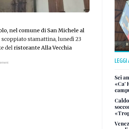
olo, nel comune di San Michele al
, scoppiato stamattina, lunedì 23
ze del
ristorante Alla Vecchia
LEGGI
Sei an
«Ca’ F
campu
Caldo
soccor
«Trop
Venez