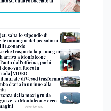
ato su quattro bocciato al
et, salta lo stipendio di
: le immagini del presidio ai
lli Leonardo
ve che trasporta la prima gru
th arriva a Monfalcone
 l'auto dall'officina, pochi
 dopo va a fuoco in
trada | VIDEO
, il murale di Vesod trasforma
mba d'aria in un inno alla
ita
rtenza della maxi gru da
gia verso Monfalcone: ecco
magini