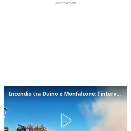
Incendio tra Duino e Monfalcone: l’intervento dei vigili del fuoco