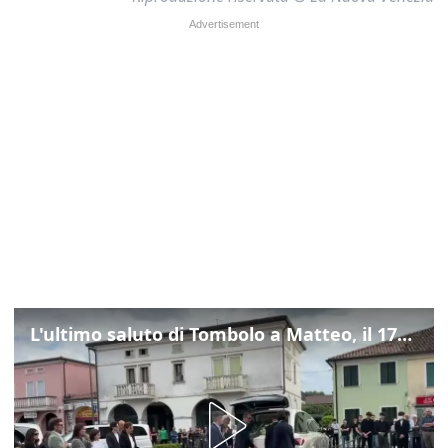
L'ultimo saluto di Tombolo a Matteo, il 17enne morto di tumore. Il video