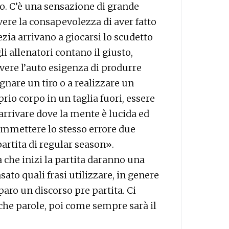
to. C’è una sensazione di grande
avere la consapevolezza di aver fatto
zia arrivano a giocarsi lo scudetto
li allenatori contano il giusto,
avere l’auto esigenza di produrre
gnare un tiro o a realizzare un
rio corpo in un taglia fuori, essere
arrivare dove la mente è lucida ed
ommettere lo stesso errore due
artita di regular season».
a che inizi la partita daranno una
ato quali frasi utilizzare, in genere
aro un discorso pre partita. Ci
he parole, poi come sempre sarà il