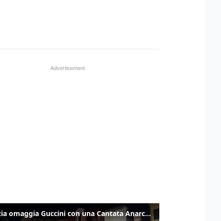
Venezia omaggia Guccini con una Cantata Anarchica in campo Santa Margherita