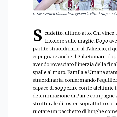
Le ragazze dell’Umana festeggiano la vittoria in gara-4 a
S
cudetto
, ultimo atto. Chi vince 
tricolore sulle maglie. Dopo ave
partite straordinarie al
Taliercio
, il 
espugnare anche il
PalaRomare
, dop
avendo rovesciato l’inerzia della fina
spalle al muro. Famila e Umana stan
straordinaria, confermando l’equilib
capace di sopperire con le alchimie ta
determinazione di
Pan
e compagne a 
strutturale di roster, soprattutto sot
ruotare un pacchetto di lunghe com