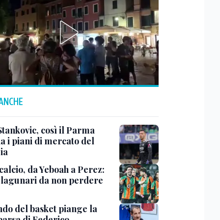
 ANCHE
Stankovic, così il Parma
a i piani di mercato del
ia
calcio, da Yeboah a Perez:
i lagunari da non perdere
ndo del basket piange la
arsa di Federico