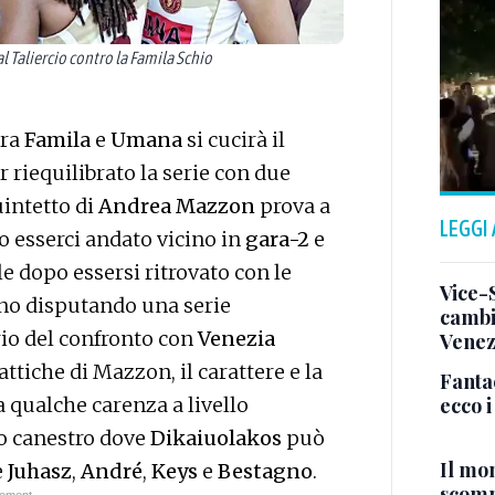
l Taliercio contro la Famila Schio
tra
Famila
e
Umana
si cucirà il
r riequilibrato la serie con due
quintetto di
Andrea Mazzon
prova a
LEGGI
o esserci andato vicino in
gara-2
e
le dopo essersi ritrovato con le
Vice-
no disputando una serie
cambi
rio del confronto con
Venezia
Venez
ttiche di Mazzon, il carattere e la
Fanta
ecco 
qualche carenza a livello
to canestro dove
Dikaiuolakos
può
Il mo
e
Juhasz
,
André
,
Keys
e
Bestagno
.
scomp