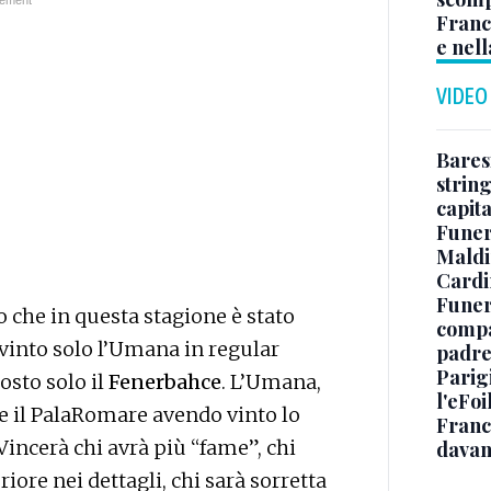
Franc
e nell
VIDEO
Baresi
string
capit
Funer
Maldin
Cardi
Funera
 che in questa stagione è stato
compag
 vinto solo l’Umana in regular
padre,
Parigi
osto solo il
Fenerbahce
. L’Umana,
l'eFoi
 il PalaRomare avendo vinto lo
Franco
 Vincerà chi avrà più “fame”, chi
davan
ore nei dettagli, chi sarà sorretta