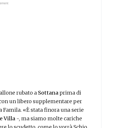
allone rubato a
Sottana
prima di
 con un libero supplementare per
la Famila. «È stata finora una serie
e Villa
-, ma siamo molte cariche
ere lo scudetto, come lo vorrà Schio.