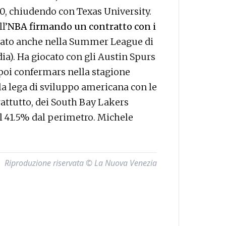
0, chiudendo con Texas University.
l’
NBA firmando un contratto con i
tato anche nella Summer League di
dia). Ha giocato con gli Austin Spurs
r poi confermars nella stagione
lla lega di sviluppo americana con le
rattutto, dei South Bay Lakers
il 41.5% dal perimetro. Michele
Riproduzione riservata © La Nuova Venezia