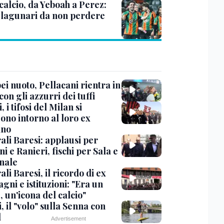
calcio, da Yeboah a Perez:
i lagunari da non perdere
i nuoto, Pellacani rientra in
 con gli azzurri dei tuffi
, i tifosi del Milan si
ono intorno al loro ex
ano
ali Baresi: applausi per
i e Ranieri, fischi per Sala e
nale
li Baresi, il ricordo di ex
ni e istituzioni: "Era un
 un'icona del calcio"
, il "volo" sulla Senna con
l