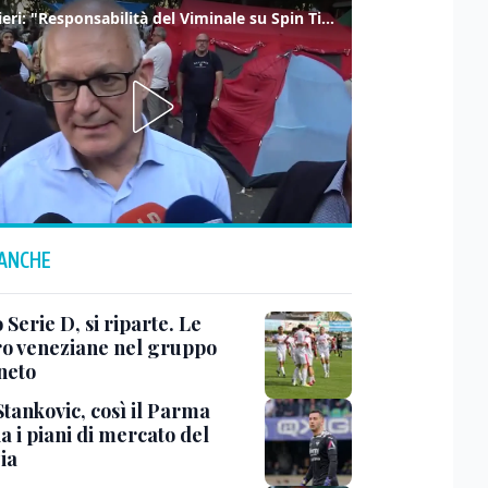
Gualtieri: "Responsabilità del Viminale su Spin Time? La posizione dei partiti è nota"
 ANCHE
 Serie D, si riparte. Le
ro veneziane nel gruppo
neto
Stankovic, così il Parma
a i piani di mercato del
ia