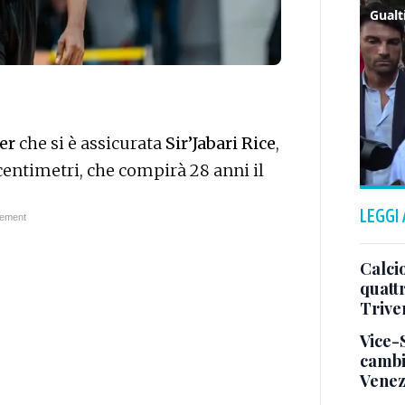
yer
che si è assicurata
Sir’Jabari Rice
,
centimetri, che compirà 28 anni il
LEGGI
Calcio
quatt
Trive
Vice-
cambi
Venez