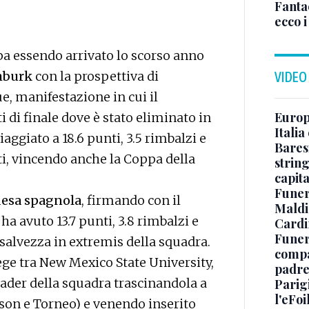
Fanta
ecco 
pa essendo arrivato lo scorso anno
mburk
con la prospettiva di
VIDEO
, manifestazione in cui il
Europe
i di finale dove è stato eliminato in
Italia
iaggiato a 18.6 punti, 3.5 rimbalzi e
Baresi
nti, vincendo anche la Coppa della
string
capit
Funer
esa spagnola
, firmando con il
Maldin
a avuto 13.7 punti, 3.8 rimbalzi e
Cardi
Funera
a salvezza in extremis della squadra.
compag
lege tra New Mexico State University,
padre,
leader della squadra trascinandola a
Parigi
l'eFoi
ason e Torneo) e venendo inserito