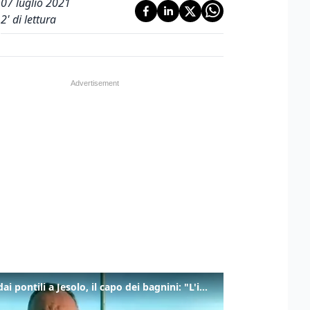
07 luglio 2021
2
' di lettura
Tuffi dai pontili a Jesolo, il capo dei bagnini: "L'impegno di tutti per evitare altre tragedie"