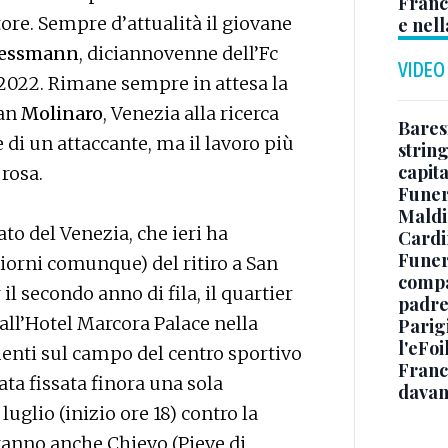
Franc
ore. Sempre d’attualità il giovane
e nell
essmann
, diciannovenne dell’Fc
VIDEO
 2022. Rimane sempre in attesa la
ian
Molinaro
, Venezia alla ricerca
Baresi
 di un attaccante, ma il lavoro più
string
capit
 rosa.
Funer
Maldin
to del Venezia, che ieri ha
Cardi
Funera
giorni comunque) del ritiro a San
compag
 il secondo anno di fila, il quartier
padre,
all’Hotel Marcora Palace nella
Parigi
l'eFoi
enti sul campo del centro sportivo
Franco
ata fissata finora una sola
davan
glio (inizio ore 18) contro la
aranno anche Chievo (Pieve di