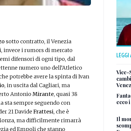
zo
sotto contratto, il Venezia
ri, invece i rumors di mercato
LEGGI
emi difensori di ogni tipo, dal
settenne numero uno dell’Atletico
Vice-
he potrebbe avere la spinta di Ivan
cambi
Venez
io
, in uscita dal Cagliari, ma
perto Antonio
Mirante
, quasi 38
Fanta
ecco 
zia sta sempre seguendo con
der 21 Davide
Frattesi
, che è
Il mo
 Monza, ma difficilmente rimarrà
scomp
ezia ed Empoli che stanno