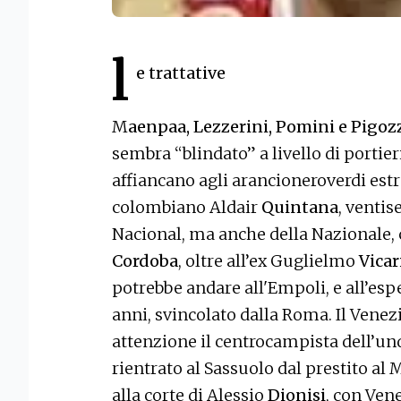
l
e trattative
M
aenpaa, Lezzerini, Pomini e Pigoz
sembra “blindato” a livello di portie
affiancano agli arancioneroverdi estr
colombiano Aldair
Quintana
, venti
Nacional, ma anche della Nazionale, c
Cordoba
, oltre all’ex Guglielmo
Vicar
potrebbe andare all'Empoli, e all’es
anni, svincolato dalla Roma. Il Vene
attenzione il centrocampista dell’un
rientrato al Sassuolo dal prestito al
alla corte di Alessio
Dionisi
, con Ven