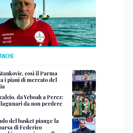
 ANCHE
Stankovic, così il Parma
a i piani di mercato del
ia
calcio, da Yeboah a Perez:
i lagunari da non perdere
ndo del basket piange la
arsa di Federico