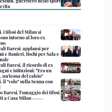
eschin, guerriero nello sport
a vita
, i tifosi del Milan si
ono intorno al loro ex
ano
ali Baresi: applausi per
i e Ranieri, fischi per Sala e
nale
li Baresi, il ricordo di ex
ni e istituzioni: "Era un
 un'icona del calcio"
, il "volo" sulla Senna con
l
 Baresi, l'omaggio dei tifosi
ti a Casa Milan