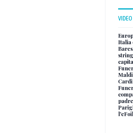
VIDEO
Europe
Italia
Baresi
string
capit
Funer
Maldin
Cardi
Funera
compag
padre,
Parigi
l'eFoi