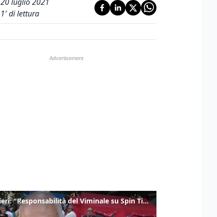
20 luglio 2021
1
' di lettura
Gualtieri: "Responsabilità del Viminale su Spin Time? La posizione dei partiti è nota"