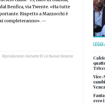
 dal Benfica, via Twente. «Ha tutte
importante. Rispetto a Mazzocchi è
 si completeranno».
—
LEGGI
Riproduzione riservata © La Nuova Venezia
Calcio
quatt
Trive
Vice-
cambi
Venez
Fanta
ecco 