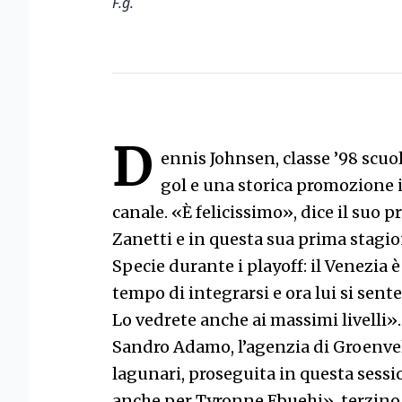
F.g.
D
ennis Johnsen, classe ’98 scuol
gol e una storica promozione in
canale. «È felicissimo», dice il suo 
Zanetti e in questa sua prima stagio
Specie durante i playoff: il Venezia 
tempo di integrarsi e ora lui si sent
Lo vedrete anche ai massimi livelli»
Sandro Adamo, l’agenzia di Groenvel
lagunari, proseguita in questa sess
anche per Tyronne Ebuehi», terzino d