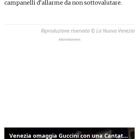
campanelli d’allarme da non sottovalutare.
Riproduzione riservata © La Nuova Venezia
Venezia omaggia Guccini con una Cantata Anarchica in campo Santa Margherita