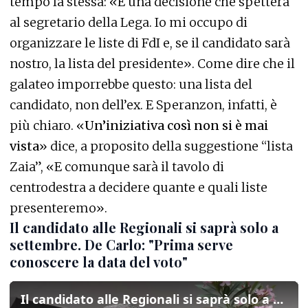
tempo la stessa: «È una decisione che spetterà
al segretario della Lega. Io mi occupo di
organizzare le liste di FdI e, se il candidato sarà
nostro, la lista del presidente». Come dire che il
galateo imporrebbe questo: una lista del
candidato, non dell’ex. E Speranzon, infatti, è
più chiaro. «
Un’iniziativa così non si è mai
vista
» dice, a proposito della suggestione “lista
Zaia”, «E comunque sarà il tavolo di
centrodestra a decidere quante e quali liste
presenteremo».
Il candidato alle Regionali si saprà solo a
settembre. De Carlo: "Prima serve
conoscere la data del voto"
Il candidato alle Regionali si saprà solo a settembre. De Carlo: "Prima serve conoscere la data del voto"