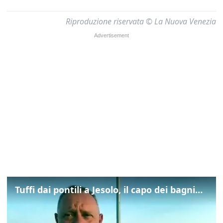
Riproduzione riservata © La Nuova Venezia
Tuffi dai pontili a Jesolo, il capo dei bagnini: "L'impegno di tutti per evitare altre tragedie"