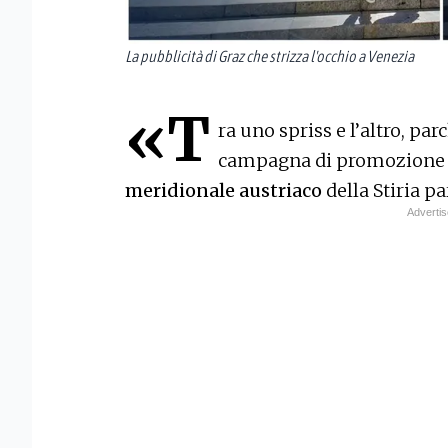
La pubblicità di Graz che strizza l'occhio a Venezia
«T
ra uno spriss e l’altro, pa
campagna di promozione t
meridionale austriaco
della Stiria p