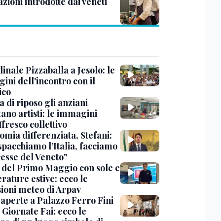
zioni introdotte dai veneti
dinale Pizzaballa a Jesolo: le
ini dell'incontro con il
ico
a di riposo gli anziani
ano artisti: le immagini
ffresco collettivo
omia differenziata, Stefani:
spacchiamo l’Italia, facciamo
resse del Veneto"
 del Primo Maggio con sole e
rature estive: ecco le
sioni meteo di Arpav
 aperte a Palazzo Ferro Fini
 Giornate Fai: ecco le