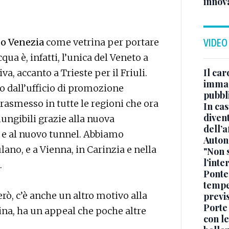
innova
ndo Venezia
come vetrina per portare
VIDEO
cqua è, infatti, l’unica del Veneto a
Il car
, accanto a Trieste per il Friuli.
immag
no dall’ufficio di promozione
pubbl
asmesso in tutte le regioni che ora
In cas
divent
ngibili grazie alla nuova
dell’a
 e al nuovo tunnel. Abbiamo
Auton
ulano, e a Vienna, in Carinzia e nella
"Non 
l’inte
.
Ponte
tempe
erò, c’è anche un altro motivo alla
previ
Porte
rina, ha un appeal che poche altre
con le