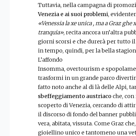
Tuttavia, nella campagna di promoz
Venezia e ai suoi problemi
, evidente
«Venessia la xe unica , ma a Graz ghe x
tranquia»
, recita ancora un’altra pub
giorni scorsi e che durerà per tutto 
in tempo, quindi, per la bella stagion
L’affondo
Insomma, overtourism e spopolamento,
trasformi in un grande parco divertim
fatto noto anche al di là delle Alpi, 
sbeffeggiamento austriaco
che, con 
scoperto di Venezia, cercando di attirar
il discorso di fondo del banner pubblic
vera, abitata, vissuta. Come Graz che
gioiellino unico e tantomeno una ve