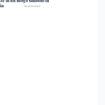
zze di un luogo simbolo di
ia