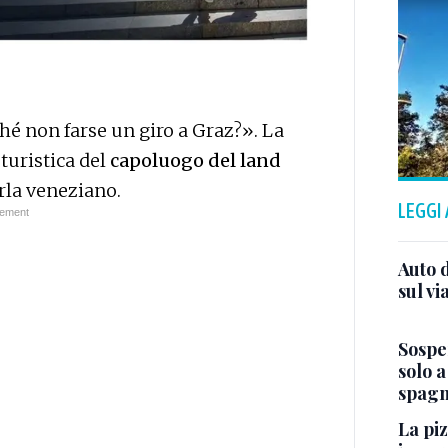
rché non farse un giro a Graz?». La
uristica del
capoluogo del land
arla veneziano.
LEGGI
Auto d
sul vi
Sospe
solo 
spagn
La piz