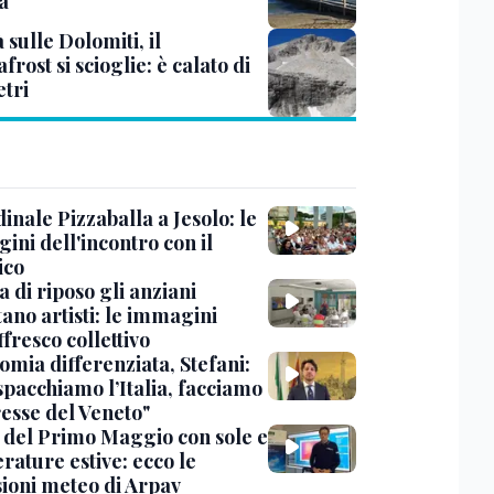
a
à sulle Dolomiti, il
rost si scioglie: è calato di
etri
dinale Pizzaballa a Jesolo: le
ini dell'incontro con il
ico
a di riposo gli anziani
ano artisti: le immagini
ffresco collettivo
omia differenziata, Stefani:
spacchiamo l’Italia, facciamo
resse del Veneto"
 del Primo Maggio con sole e
rature estive: ecco le
sioni meteo di Arpav