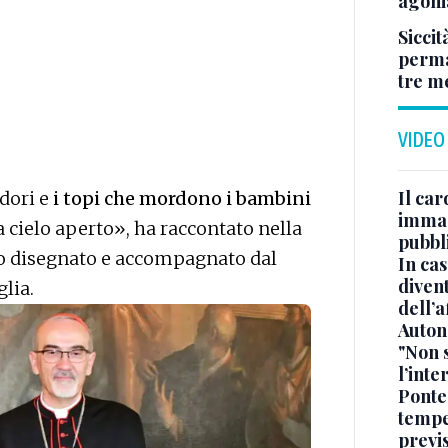
agoni
Siccit
permaf
tre m
VIDEO
Il car
dori e
i topi che mordono i bambini
immag
a cielo aperto», ha raccontato nella
pubbl
io disegnato e accompagnato dal
In cas
divent
lia.
dell’a
Auton
"Non 
l’inte
Ponte
tempe
previ