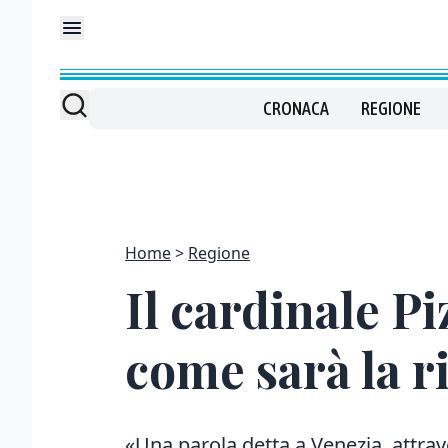
CRONACA
REGIONE
Home
Regione
Il cardinale Pi
come sarà la r
«Una parola detta a Venezia, attrave