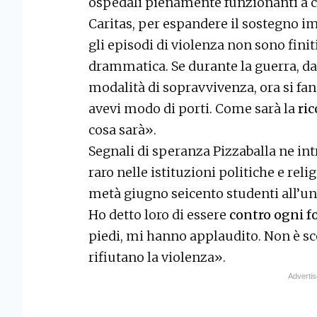
ospedali pienamente funzionanti a c
Caritas, per espandere il sostegno im
gli episodi di violenza non sono finit
drammatica. Se durante la guerra, dal
modalità di sopravvivenza, ora si f
avevi modo di porti. Come sarà la
ri
cosa sarà».
Segnali di speranza Pizzaballa ne in
raro nelle istituzioni politiche e rel
metà giugno seicento studenti all’un
Ho detto loro di essere
contro ogni f
piedi, mi hanno applaudito. Non è sc
rifiutano la violenza».