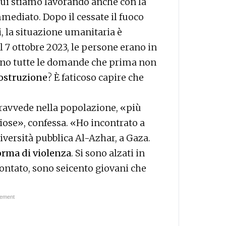
ui stiamo lavorando anche con la
mediato. Dopo il cessate il fuoco
i, la situazione umanitaria è
 7 ottobre 2023, le persone erano in
anno tutte le domande che prima non
costruzione
? È faticoso capire che
travvede nella popolazione, «più
igiose», confessa. «Ho incontrato a
iversità pubblica Al-Azhar, a Gaza.
orma di violenza
. Si sono alzati in
ontato, sono seicento giovani che