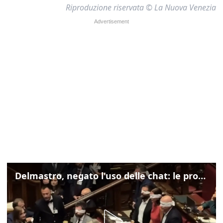
Riproduzione riservata © La Nuova Venezia
Delmastro, negato l'uso delle chat: le proteste di Avs e M5s