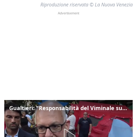
Riproduzione riservata © La Nuova Venezia
Gualtieri: "Responsabilità del Viminale su Spin Time? La posizione dei partiti è nota"