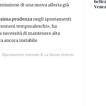
belle
emissione di una nuova allerta già
Venez
ssima prudenza
negli spostamenti
 fenomeni temporaleschi», ha
a necessità di mantenere alta
a ancora instabile.
Riproduzione riservata © La Nuova Venezia