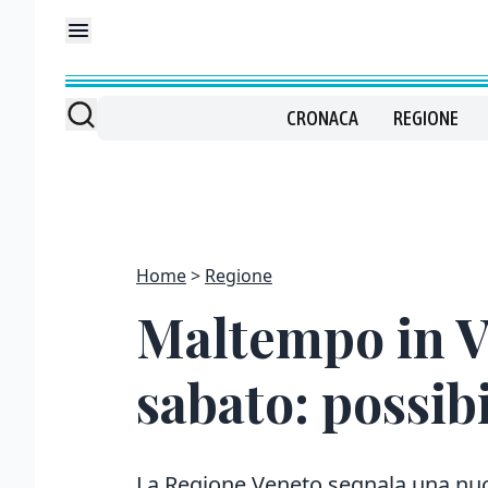
CRONACA
REGIONE
Home
Regione
Maltempo in Ve
sabato: possib
La Regione Veneto segnala una nuova