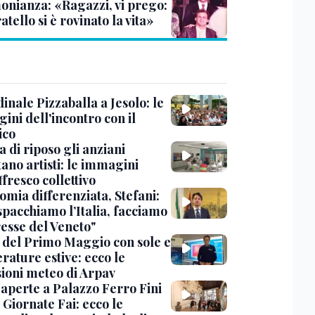
monianza: «Ragazzi, vi prego:
atello si è rovinato la vita»
dinale Pizzaballa a Jesolo: le
ini dell'incontro con il
ico
a di riposo gli anziani
ano artisti: le immagini
ffresco collettivo
omia differenziata, Stefani:
spacchiamo l’Italia, facciamo
resse del Veneto"
 del Primo Maggio con sole e
rature estive: ecco le
sioni meteo di Arpav
 aperte a Palazzo Ferro Fini
 Giornate Fai: ecco le