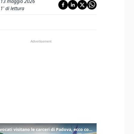
13 maggio 2026
1
' di lettura
Gli avvocati visitano le carceri di Padova, ecco cosa hanno trovato