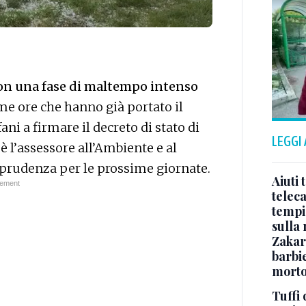
con una fase di maltempo intenso
ime ore che hanno già portato il
ni a firmare il decreto di stato di
LEGGI
è l’assessore all’Ambiente e al
a prudenza per le prossime giornate.
Aiuti 
telec
tempi:
sulla
Zakari
barbie
morto
Tuffi 