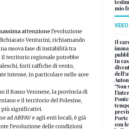
testi
mio fr
VIDEO
massima attenzione
l’evoluzione
dichiarato Venturini, richiamando
Il car
immag
na nuova fase di instabilità tra
pubbl
, il territorio regionale potrebbe
In cas
eschi, forti raffiche di vento,
divent
dell’a
e intense, in particolare nelle aree
Auton
"Non 
o il Basso Veronese, la provincia di
l’inte
Ponte
iano e il territorio del Polesine,
tempe
più significativi.
previ
e ad ARPAV e agli enti locali, è già
Porte
con le
te l’evoluzione delle condizioni