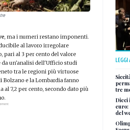
tre
ve
, ma i numeri restano imponenti.
ducibile al lavoro irregolare
 pari al 3 per cento del valore
LEGGI
a un'analisi dell'Ufficio studi
Veneto tra le regioni più virtuose
Siccit
 di Bolzano e la Lombardia fanno
permaf
ma al 7,2 per cento, secondo dato più
tre m
no.
Dieci 
euro: 
del wc
Olimpi
Socrep