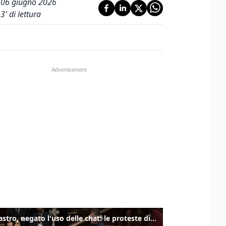
06 giugno 2026
3
' di lettura
Delmastro, negato l'uso delle chat: le proteste di Avs e M5s