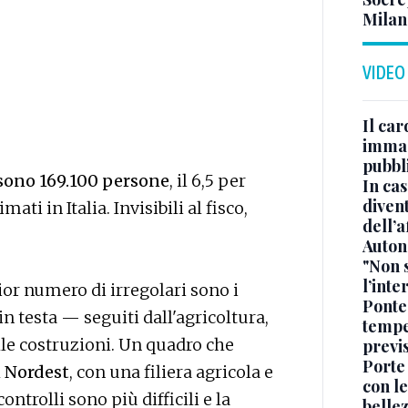
Milan
VIDEO
Il car
immag
pubbl
 sono 169.100 persone
, il 6,5 per
In cas
divent
mati in Italia. Invisibili al fisco,
dell’a
Auton
"Non 
l’inte
ior numero di irregolari sono i
Ponte
in testa — seguiti dall'agricoltura,
tempe
alle costruzioni. Un quadro che
previ
Porte
l
Nordest
, con una filiera agricola e
con le
ntrolli sono più difficili e la
belle