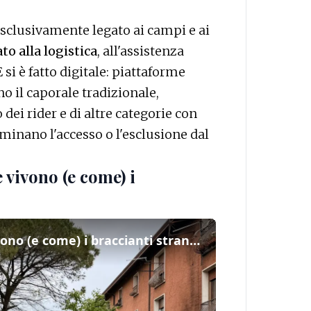
esclusivamente legato ai campi e ai
to alla logistica
, all'assistenza
 si è fatto digitale: piattaforme
o il caporale tradizionale,
dei rider e di altre categorie con
minano l'accesso o l'esclusione dal
 vivono (e come) i
Se questo è Veneto: ecco dove vivono (e come) i braccianti stranieri