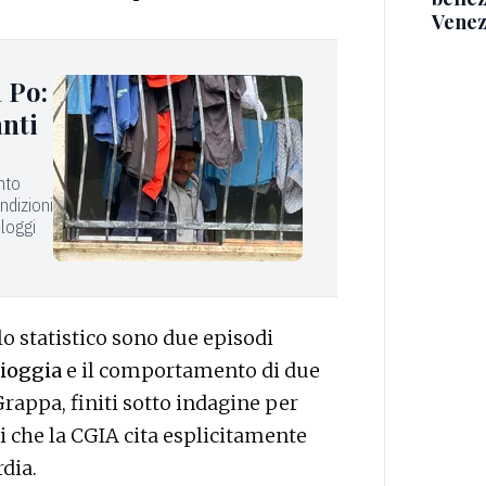
Venez
 Po:
anti
nto
ndizioni
lloggi
o statistico sono due episodi
ioggia
e il comportamento di due
rappa, finiti sotto indagine per
 che la CGIA cita esplicitamente
dia.