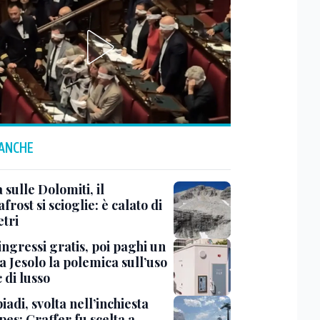
 ANCHE
à sulle Dolomiti, il
rost si scioglie: è calato di
etri
ingressi gratis, poi paghi un
a Jesolo la polemica sull’uso
 di lusso
adi, svolta nell’inchiesta
es: Graffer fu scelta a