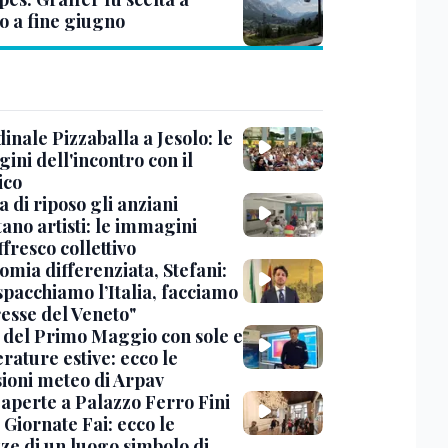
o a fine giugno
dinale Pizzaballa a Jesolo: le
ini dell'incontro con il
ico
a di riposo gli anziani
ano artisti: le immagini
ffresco collettivo
omia differenziata, Stefani:
spacchiamo l’Italia, facciamo
resse del Veneto"
 del Primo Maggio con sole e
rature estive: ecco le
sioni meteo di Arpav
 aperte a Palazzo Ferro Fini
 Giornate Fai: ecco le
zze di un luogo simbolo di