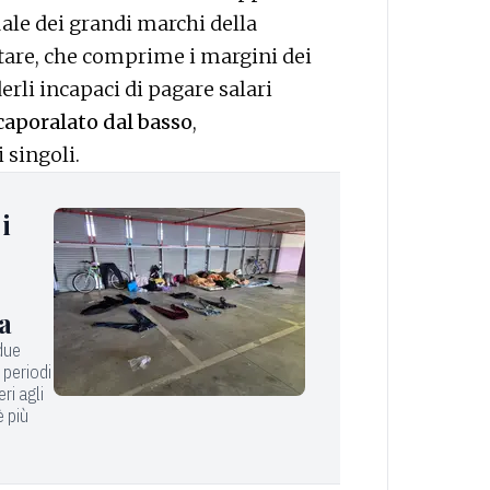
uale dei grandi marchi della
ntare, che comprime i margini dei
derli incapaci di pagare salari
caporalato dal basso
,
 singoli.
i
a
 due
 periodi
eri agli
è più