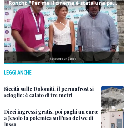
Ronchi: "Per me il cinema è stata una passione, monografia dedicata è un bel regalo"
LEGGI ANCHE
Siccità sulle Dolomiti, il permafrost si
scioglie: è calato di tre metri
Dieci ingressi gratis, poi paghi un euro:
a Jesolo la polemica sull’uso del wc di
lusso