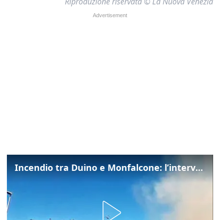
Riproduzione riservata © La Nuova Venezia
Incendio tra Duino e Monfalcone: l’intervento dei vigili del fuoco