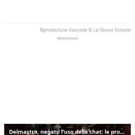
Riproduzione riservata © La Nuova Venezia
Delmastro, negato l'uso delle chat: le proteste di Avs e M5s