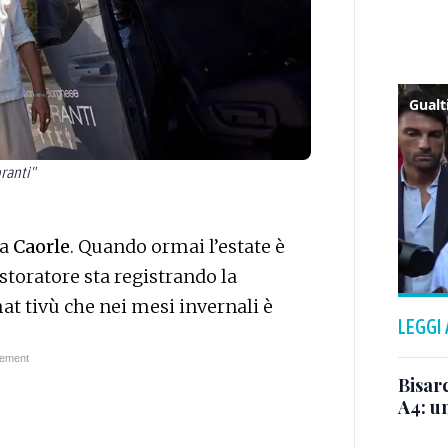
oranti"
 a
Caorle
. Quando ormai l’estate è
istoratore sta registrando la
mat tivù che nei mesi invernali è
LEGGI
Bisar
A4: un