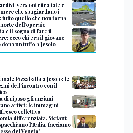
tardivi, versioni ritrattate e
amere che sbugiardano i
 tutto quello che non torna
 morte dell’operaio
a e il sogno di fare il
re: ecco chi era il giovane
 dopo un tuffo a Jesolo
dinale Pizzaballa a Jesolo: le
ini dell'incontro con il
ico
a di riposo gli anziani
ano artisti: le immagini
ffresco collettivo
omia differenziata, Stefani:
spacchiamo l’Italia, facciamo
resse del Veneto"