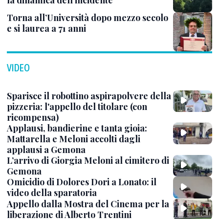
la dinamica dell'incidente
Torna all’Università dopo mezzo secolo
e si laurea a 71 anni
VIDEO
Sparisce il robottino aspirapolvere della
pizzeria: l'appello del titolare (con
ricompensa)
Applausi, bandierine e tanta gioia:
Mattarella e Meloni accolti dagli
applausi a Gemona
L’arrivo di Giorgia Meloni al cimitero di
Gemona
Omicidio di Dolores Dori a Lonato: il
video della sparatoria
Appello dalla Mostra del Cinema per la
liberazione di Alberto Trentini