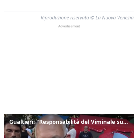
Riproduzione riservata © La Nuova Venezia
Gualtieri: "Responsabilità del Viminale su Spin Time? La posizione dei partiti è nota"