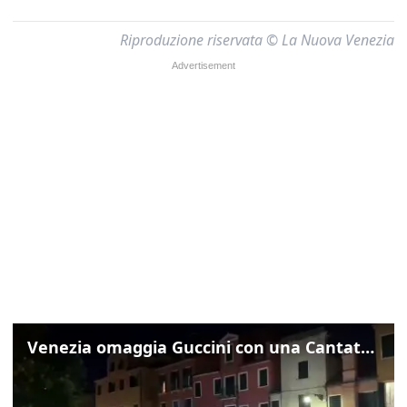
Riproduzione riservata © La Nuova Venezia
Venezia omaggia Guccini con una Cantata Anarchica in campo Santa Margherita