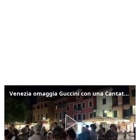
Venezia omaggia Guccini con una Cantata Anarchica in campo Santa Margherita