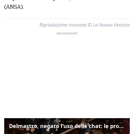
(ANSA).
Riproduzione riservata © La Nuova Venezia
Delmastro, negato l'uso delle chat: le proteste di Avs e M5s