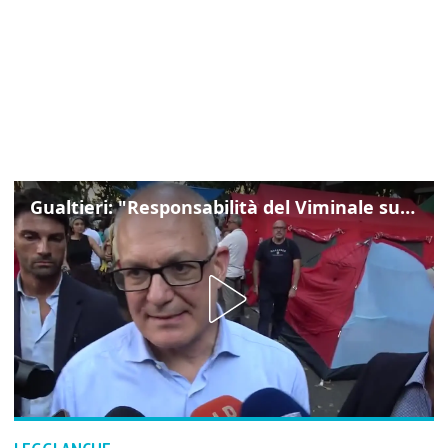
Gualtieri: "Responsabilità del Viminale su Spin Time? La posizione dei partiti è nota"