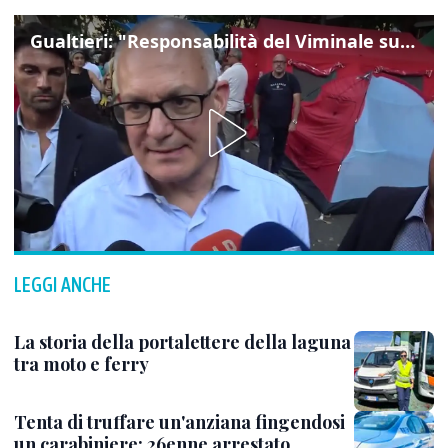
Gualtieri: "Responsabilità del Viminale su Spin Time? La posizione dei partiti è nota"
LEGGI ANCHE
La storia della portalettere della laguna
tra moto e ferry
Tenta di truffare un'anziana fingendosi
un carabiniere: 26enne arrestato