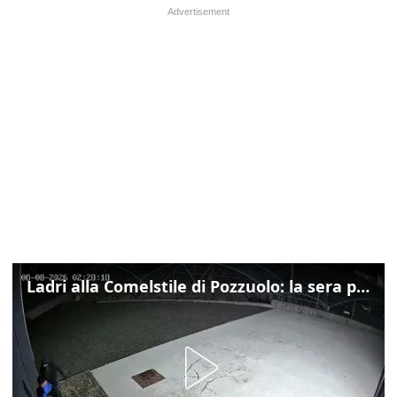
Ladri alla Comelstile di Pozzuolo: la sera prima il tentato furto a Buja, ecco le immagini