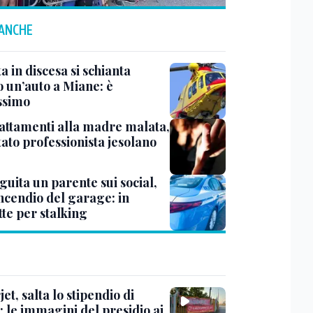
 ANCHE
ta in discesa si schianta
o un’auto a Miane: è
ssimo
attamenti alla madre malata,
ato professionista jesolano
uita un parente sui social,
incendio del garage: in
te per stalking
et, salta lo stipendio di
: le immagini del presidio ai