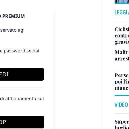
LEGGI
 PREMIUM
Ciclis
servato agli
contr
gravi
e password se hai
Maltr
arrest
EDI
Perseg
poi l’
manet
te di abbonamento sul
VIDEO
Superj
OP
luglio