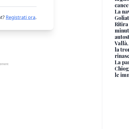
cance
La na
t?
Registrati ora
.
Golia
Ritira
minuti
autos
Vallà
la tro
rinasc
La pa
Chiog
le im