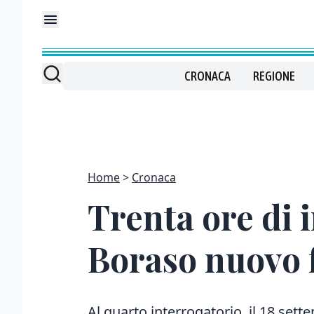
CRONACA
REGIONE
Home
Cronaca
Trenta ore di 
Boraso nuovo f
Al quarto interrogatorio, il 18 sette