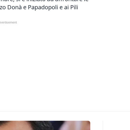
zzo Donà e Papadopoli e ai Pili