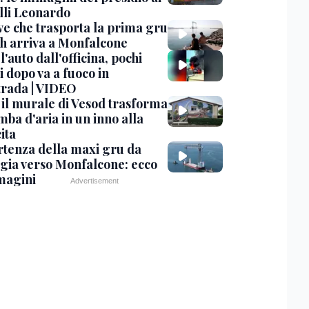
lli Leonardo
ve che trasporta la prima gru
th arriva a Monfalcone
 l'auto dall'officina, pochi
 dopo va a fuoco in
trada | VIDEO
, il murale di Vesod trasforma
mba d'aria in un inno alla
ita
rtenza della maxi gru da
gia verso Monfalcone: ecco
magini