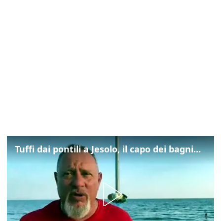
Tuffi dai pontili a Jesolo, il capo dei bagnini: "L'impegno di tutti per evitare altre tragedie"