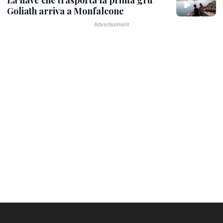
La nave che trasporta la prima gru
Goliath arriva a Monfalcone