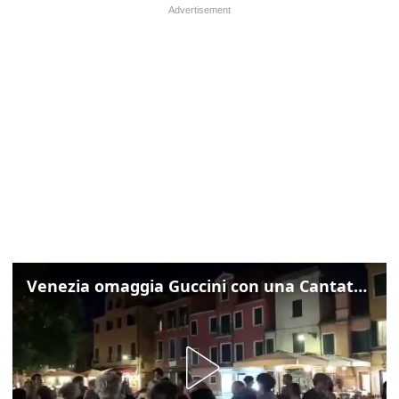
Venezia omaggia Guccini con una Cantata Anarchica in campo Santa Margherita