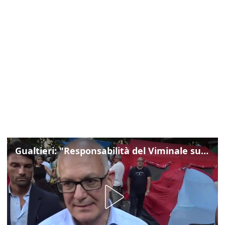
Gualtieri: "Responsabilità del Viminale su Spin Time? La posizione dei partiti è nota"