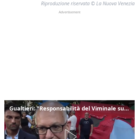
Riproduzione riservata © La Nuova Venezia
Gualtieri: "Responsabilità del Viminale su Spin Time? La posizione dei partiti è nota"