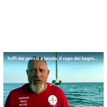
Tuffi dai pontili a Jesolo, il capo dei bagnini: "L'impegno di tutti per evitare altre tragedie"