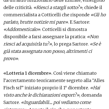
da un altro funzionario delle Entrate, emergono
delle criticità.
«Riesci a stargli sotto?»
, chiede il
commercialista a Cotticelli che risponde
«Gli ho
parlato, brutte notizie mi pare»
. E Sartore:
«Addomesticalo»
. Cotticelli si dimostra
disponibile a farsi assegnare la pratica:
«Non
riesci ad acquisirla tu?»
, lo prega Sartore.
«Se è
già stata assegnata non posso, altrimenti ci
provo»
.
«Lotteria 1 dicembre».
Così viene chiamato
l’accertamento teoricamente segreto alla “Alles
Fisch srl” iniziato proprio il 1° dicembre.
«Hai
visto anche le dichiarazioni export?»
, domanda
Sartore.
«Inguardabili.... poi vediamo come