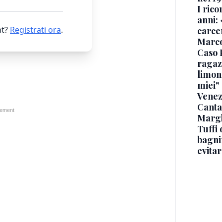
I rico
anni: 
t?
Registrati ora
.
carce
Marc
Caso 
ragaz
limona
miei"
Venez
Canta
Margh
Tuffi 
bagnin
evitar