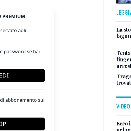
LEGGI
 PREMIUM
La sto
servato agli
lagun
e password se hai
Tenta
finge
arres
EDI
Trage
trova
te di abbonamento sul
VIDEO
OP
Ecco i
nel 19