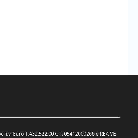
c. i.v. Euro 1.432.522,00 C.F. 05412000266 e REA VE-