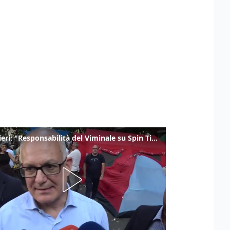
Gualtieri: "Responsabilità del Viminale su Spin Time? La posizione dei partiti è nota"