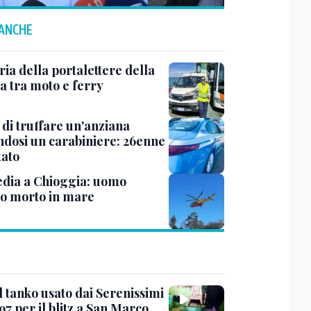
 ANCHE
ria della portalettere della
a tra moto e ferry
 di truffare un'anziana
ndosi un carabiniere: 26enne
tato
dia a Chioggia: uomo
to morto in mare
l tanko usato dai Serenissimi
97 per il blitz a San Marco