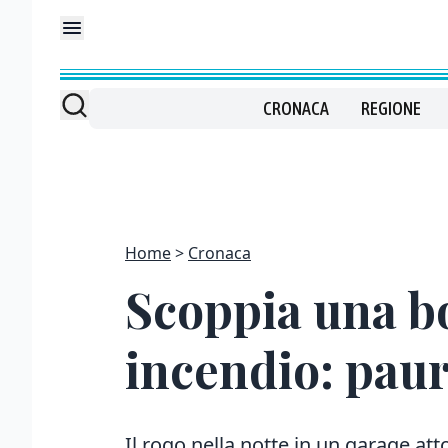
CRONACA
REGIONE
Home
Cronaca
Scoppia una b
incendio: paur
Il rogo nella notte in un garage att