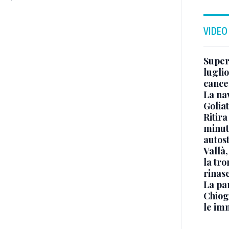
VIDEO
Superj
luglio
cance
La na
Golia
Ritira
minuti
autos
Vallà
la tro
rinasc
La pa
Chiog
le im