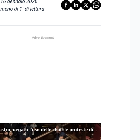
16 gennaio 2026
meno di 1' di lettura
Delmastro, negato l'uso delle chat: le proteste di Avs e M5s