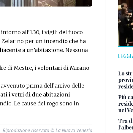
 intorno all’1.30, i vigili del fuoco
a Zelarino per
un incendio che ha
iacente a un’abitazione
. Nessuna
LEGGI
re di Mestre,
i volontari di Mirano
Lo str
provin
 avvenuto prima dell’arrivo delle
resid
ti i vetri di due abitazioni
Più ca
reside
endio. Le cause del rogo sono in
nel V
Tra d
l’albe
Riproduzione riservata © La Nuova Venezia