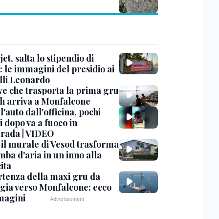
et, salta lo stipendio di
: le immagini del presidio ai
lli Leonardo
ve che trasporta la prima gru
th arriva a Monfalcone
 l'auto dall'officina, pochi
 dopo va a fuoco in
trada | VIDEO
, il murale di Vesod trasforma
mba d'aria in un inno alla
ita
rtenza della maxi gru da
gia verso Monfalcone: ecco
magini