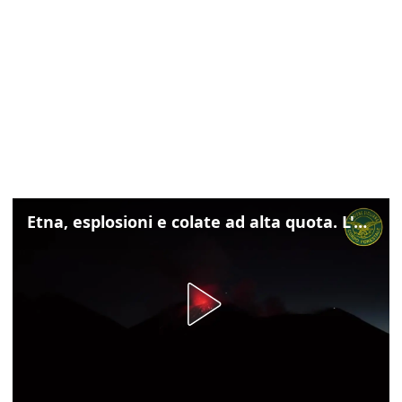
Etna, esplosioni e colate ad alta quota. L'aeroporto di Catania verso la normalità