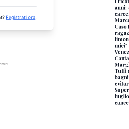
I rico
anni: 
carce
t?
Registrati ora
.
Marc
Caso 
ragaz
limona
miei"
Venez
Canta
Margh
Tuffi 
bagnin
evitar
Superj
luglio
cance