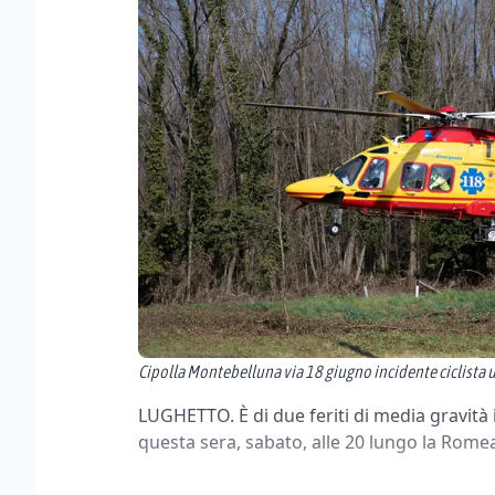
Cipolla Montebelluna via 18 giugno incidente ciclista
LUGHETTO. È di due feriti di media gravità il
questa sera, sabato, alle 20 lungo la Romea,