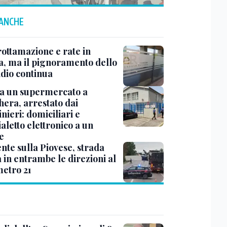
 ANCHE
rottamazione e rate in
a, ma il pignoramento dello
ndio continua
a un supermercato a
era, arrestato dai
nieri: domiciliari e
aletto elettronico a un
e
nte sulla Piovese, strada
 in entrambe le direzioni al
metro 21