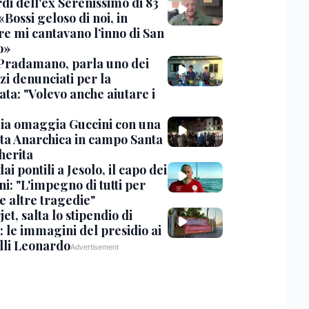
rdi dell'ex Serenissimo di 83
«Bossi geloso di noi, in
re mi cantavano l’inno di San
o»
Pradamano, parla uno dei
zi denunciati per la
ta: "Volevo anche aiutare i
ia omaggia Guccini con una
ta Anarchica in campo Santa
erita
dai pontili a Jesolo, il capo dei
i: "L'impegno di tutti per
e altre tragedie"
et, salta lo stipendio di
: le immagini del presidio ai
lli Leonardo