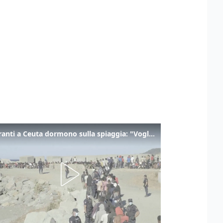
I migranti a Ceuta dormono sulla spiaggia: "Vogliamo entrare in Europa"