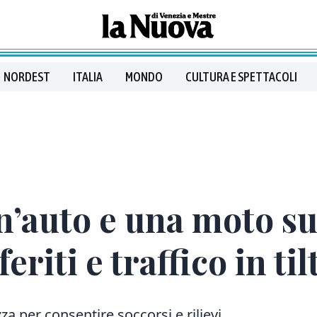
NORDEST
ITALIA
MONDO
CULTURA E SPETTACOLI
n’auto e una moto s
riti e traffico in til
a per consentire soccorsi e rilievi.