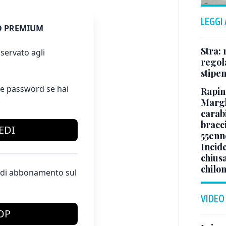
LEGGI
 PREMIUM
Stra: 
servato agli
regol
stipe
e password se hai
Rapin
Margh
carabi
bracci
EDI
55enn
Incide
chiusa
chilo
te di abbonamento sul
VIDEO
OP