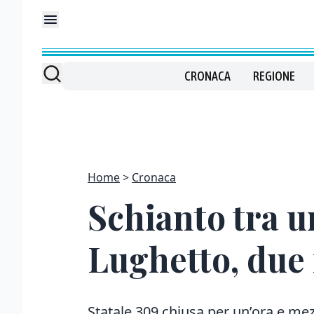
CRONACA
REGIONE
Home
Cronaca
Schianto tra u
Lughetto, due fe
Statale 309 chiusa per un’ora e mezz