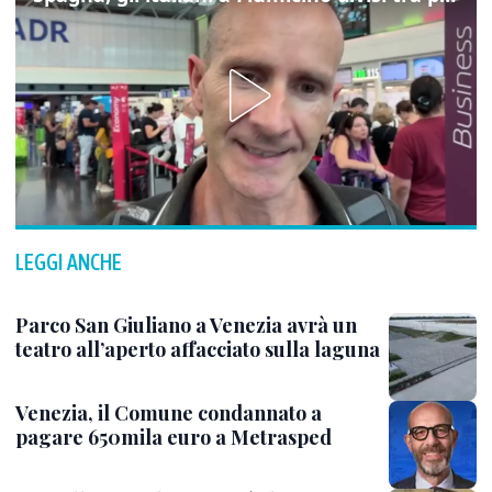
LEGGI ANCHE
Parco San Giuliano a Venezia avrà un
teatro all’aperto affacciato sulla laguna
Venezia, il Comune condannato a
pagare 650mila euro a Metrasped