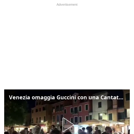
Venezia omaggia Guccini con una Cantata Anarchica in campo Santa Margherita