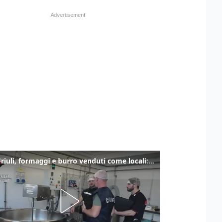
Alto Friuli, formaggi e burro venduti come locali: nei prodotti latte da fuori regione e dall’estero