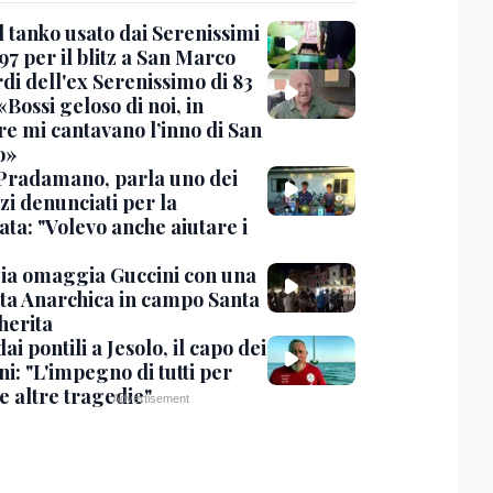
l tanko usato dai Serenissimi
97 per il blitz a San Marco
rdi dell'ex Serenissimo di 83
«Bossi geloso di noi, in
re mi cantavano l’inno di San
o»
Pradamano, parla uno dei
zi denunciati per la
ta: "Volevo anche aiutare i
ia omaggia Guccini con una
ta Anarchica in campo Santa
erita
dai pontili a Jesolo, il capo dei
i: "L'impegno di tutti per
e altre tragedie"