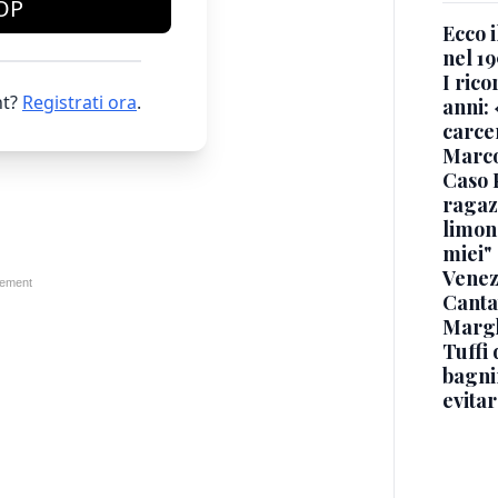
OP
Ecco i
nel 19
I rico
t?
Registrati ora
.
anni: 
carce
Marc
Caso 
ragaz
limona
miei"
Venez
Canta
Margh
Tuffi 
bagnin
evitar