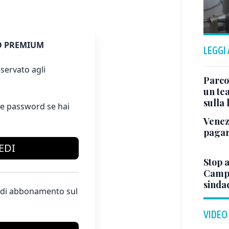
 PREMIUM
LEGGI
servato agli
Parco
un tea
sulla
e password se hai
Venez
pagar
EDI
Stop a
Campo
sindac
te di abbonamento sul
VIDEO