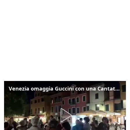
Venezia omaggia Guccini con una Cantata Anarchica in campo Santa Margherita