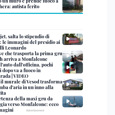
o un muro e prende fuoco a
era: autista ferito
et, salta lo stipendio di
: le immagini del presidio ai
lli Leonardo
ve che trasporta la prima gru
th arriva a Monfalcone
 l'auto dall'officina, pochi
 dopo va a fuoco in
trada | VIDEO
, il murale di Vesod trasforma
mba d'aria in un inno alla
ita
rtenza della maxi gru da
gia verso Monfalcone: ecco
magini