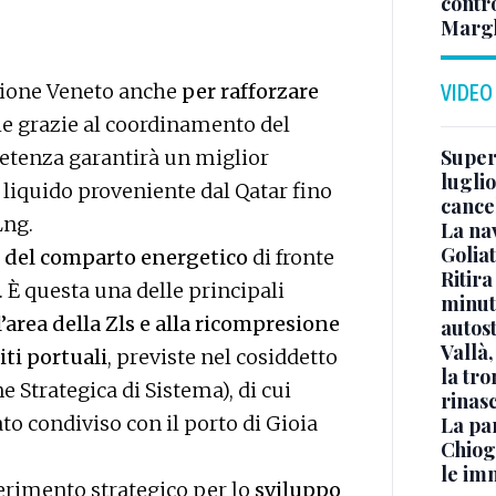
contr
Margh
egione Veneto anche
per rafforzare
VIDEO
e grazie al coordinamento del
Superj
etenza garantirà un miglior
luglio
liquido proveniente dal Qatar fino
cance
Lng.
La na
Golia
 del comparto energetico
di fronte
Ritira
. È questa una delle principali
minuti
’area della Zls e alla ricompresione
autos
Vallà
iti portuali
, previste nel cosiddetto
la tro
trategica di Sistema), di cui
rinasc
o condiviso con il porto di Gioia
La pa
Chiog
le im
iferimento strategico per lo
sviluppo