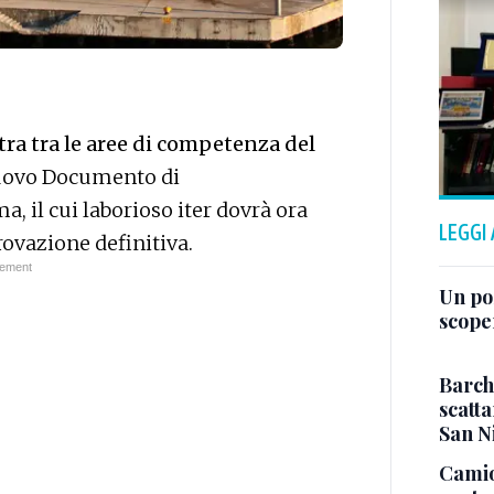
ntra tra le aree di competenza del
nuovo Documento di
 il cui laborioso iter dovrà ora
LEGGI
ovazione definitiva.
Un po
scope
Barch
scatta
San N
Camio