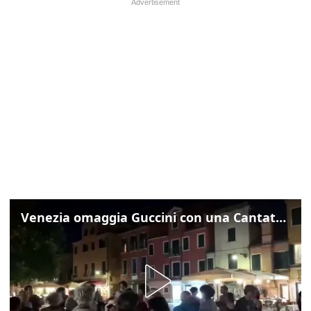
Venezia omaggia Guccini con una Cantata Anarchica in campo Santa Margherita