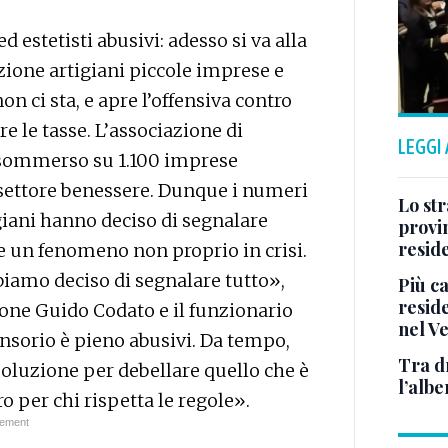
d estetisti abusivi: adesso si va alla
zione artigiani piccole imprese e
on ci sta, e apre l’offensiva contro
e le tasse. L’associazione di
LEGGI
 sommerso su 1.100 imprese
el settore benessere. Dunque i numeri
Lo str
igiani hanno deciso di segnalare
provin
resid
re un fenomeno non proprio in crisi.
iamo deciso di segnalare tutto»,
Più ca
reside
ione Guido Codato e il funzionario
nel V
nsorio è pieno abusivi. Da tempo,
Tra d
soluzione per debellare quello che è
l’albe
 per chi rispetta le regole».