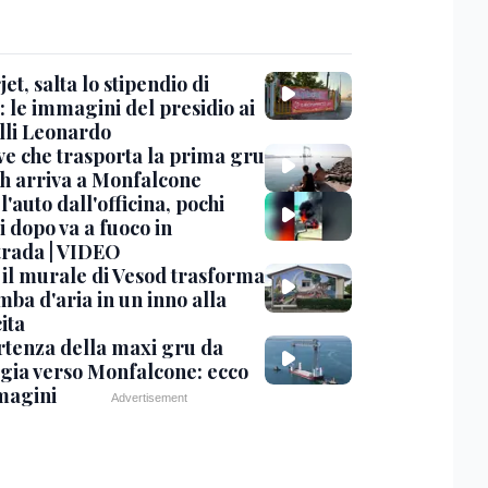
et, salta lo stipendio di
: le immagini del presidio ai
lli Leonardo
ve che trasporta la prima gru
th arriva a Monfalcone
 l'auto dall'officina, pochi
 dopo va a fuoco in
trada | VIDEO
, il murale di Vesod trasforma
mba d'aria in un inno alla
ita
rtenza della maxi gru da
gia verso Monfalcone: ecco
magini