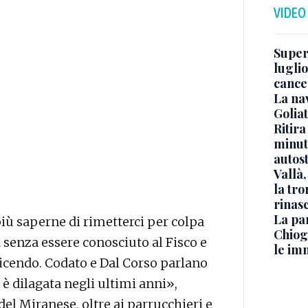
VIDEO
Superj
luglio
cance
La na
Golia
Ritira
minuti
autos
Vallà
la tro
rinasc
La pa
iù saperne di rimetterci per colpa
Chiog
a senza essere conosciuto al Fisco e
le im
 dicendo. Codato e Dal Corso parlano
è dilagata negli ultimi anni»,
el Miranese, oltre ai parrucchieri e