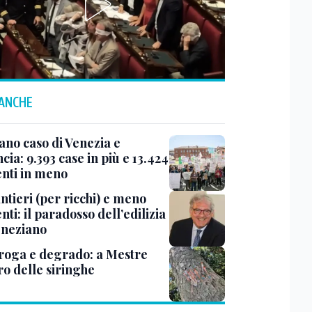
 ANCHE
ano caso di Venezia e
cia: 9.393 case in più e 13.424
enti in meno
ntieri (per ricchi) e meno
nti: il paradosso dell’edilizia
eneziano
roga e degrado: a Mestre
ro delle siringhe