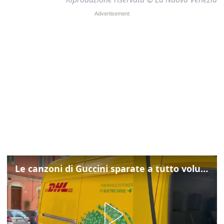
Le canzoni di Guccini sparate a tutto volume nella strada dove abitava