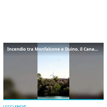
Incendio tra Monfalcone e Duino, il Canadair in azione per fermare le fiamme sul fronte dell’A4