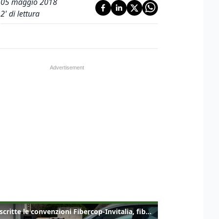
05 maggio 2018
2
' di lettura
Sottoscritte le convenzioni Fibercop-Invitalia, fibra ottica per 477 mila civici