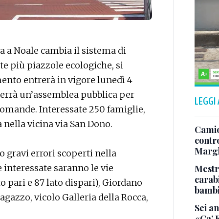
a a Noale cambia il sistema di
te più piazzole ecologiche, si
mento entrerà in vigore lunedì 4
terrà un’assemblea pubblica per
LEGGI
 domande. Interessate 250 famiglie,
a nella vicina via San Dono.
Camio
contr
Margh
 gravi errori scoperti nella
de interessate saranno le vie
Mestr
carab
o pari e 87 lato dispari), Giordano
bamb
gazzo, vicolo Galleria della Rocca,
Sei an
«Ca’ F