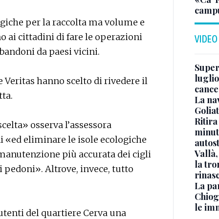
campu
ogiche per la raccolta ma volume e
 ai cittadini di fare le operazioni
VIDEO
bbandoni da paesi vicini.
Superj
luglio
 Veritas hanno scelto di rivedere il
cance
tta.
La na
Golia
Ritira
scelta» osserva l’assessora
minuti
i «ed eliminare le isole ecologiche
autos
Vallà
manutenzione più accurata dei cigli
la tro
i pedoni». Altrove, invece, tutto
rinasc
La pa
Chiog
le im
i utenti del quartiere Cerva una