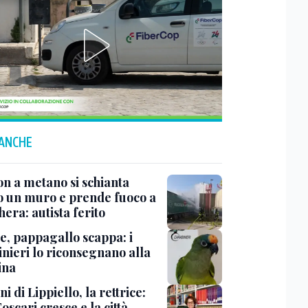
 ANCHE
n a metano si schianta
o un muro e prende fuoco a
era: autista ferito
e, pappagallo scappa: i
inieri lo riconsegnano alla
ina
ni di Lippiello, la rettrice:
oscari cresce e la città-