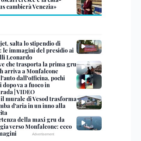
s cambierà Venezia»
et, salta lo stipendio di
: le immagini del presidio ai
lli Leonardo
ve che trasporta la prima gru
th arriva a Monfalcone
 l'auto dall'officina, pochi
 dopo va a fuoco in
trada | VIDEO
, il murale di Vesod trasforma
mba d'aria in un inno alla
ita
rtenza della maxi gru da
gia verso Monfalcone: ecco
magini